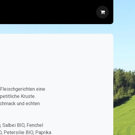
tartseite
Über uns
Führungen
Partner
Fleischgerichten eine
etitliche Kruste.
eschmack und echten
, Salbei BIO, Fenchel
, Petersilie BIO, Paprika